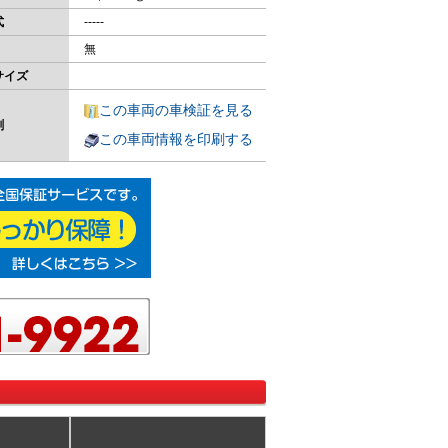
式
-----
無
サイズ
この車両の車検証を見る
刷
この車両情報を印刷する