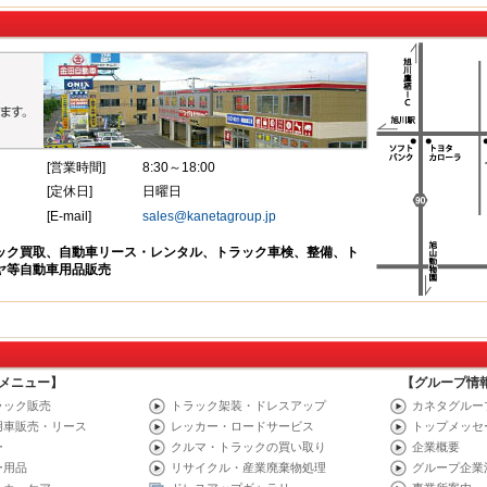
メニュー】
【グループ情
ラック販売
トラック架装・ドレスアップ
カネタグルー
用車販売・リース
レッカー・ロードサービス
トップメッセ
ー
クルマ・トラックの買い取り
企業概要
ー用品
リサイクル・産業廃棄物処理
グループ企業