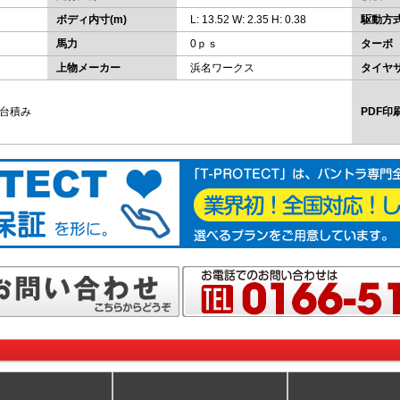
ボディ内寸(m)
L: 13.52 W: 2.35 H: 0.38
駆動方
馬力
0ｐｓ
ターボ
上物メーカー
浜名ワークス
タイヤ
6台積み
PDF印