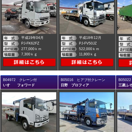
平成19年04月
平成18年12月
PJ-FK62FZ
PJ-FV50JZ
277,000ｋｍ
522,000ｋｍ
7,300ｋｇ
11,800ｋｇ
B04972 クレーン付
B05016 ヒアブ付クレーン
B050
いすゞ フォワード
日野 プロフィア
三菱ふ