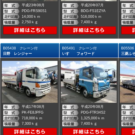
平成23年08月
平成20年07月
PDG-FRS90S1
BDG-FS1EZYA
14,000ｋｍ
516,000ｋｍ
2,750ｋｇ
7,400ｋｇ
B05438 クレーン付
B05491 クレーン付
B055
日野 レンジャー
いすゞ フォワード
三菱ふ
平成17年08月
平成20年08月
PK-FE8JPFG
PDG-FTR34S2
718,000ｋｍ
1,325,000ｋｍ
7,300ｋｇ
7,400ｋｇ