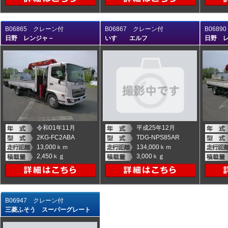
B06865 クレーン付
B06867 クレーン付
B068
日野 レンジャ－
いすゞ エルフ
日野 
令和01年11月
平成25年12月
2KG-FC2ABA
TDG-NPS85AR
13,000ｋｍ
134,000ｋｍ
2,450ｋｇ
3,000ｋｇ
B06947 クレーン付
三菱ふそう スーパーグレート