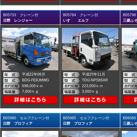
B05733 クレーン付
B05784 クレーン付
B057
日野 レンジャー
いすゞ エルフ
三菱ふ
平成22年06月
平成25年11月
BDG-FE8JMWG
TDG-NPS85AR
698,000ｋｍ
223,000ｋｍ
7,000ｋｇ
3,000ｋｇ
B05980 セルフクレーン付
B05985 セルフクレーン付
B060
日野 プロフィア
日野 プロフィア
三菱ふ