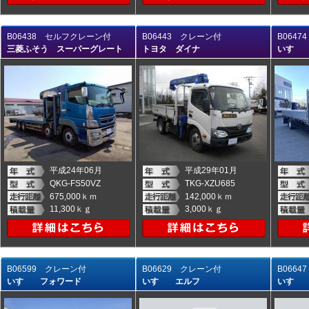
B06438 セルフクレーン付
B06443 クレーン付
B064
三菱ふそう スーパーグレート
トヨタ ダイナ
いすゞ
平成24年06月
平成29年01月
QKG-FS50VZ
TKG-XZU685
675,000ｋｍ
142,000ｋｍ
11,300ｋｇ
3,000ｋｇ
B06599 クレーン付
B06629 クレーン付
B066
いすゞ フォワード
いすゞ エルフ
いすゞ