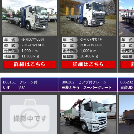
令和07年05月
令和07年07月
2DG-FW1AHC
2DG-FW1AHC
1,000ｋｍ
1,000ｋｍ
11,300ｋｇ
10,400ｋｇ
B06151 クレーン付
B06202 ヒアブ付クレーン
B062
いすゞ ギガ
三菱ふそう スーパーグレート
日産UD