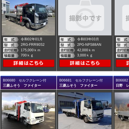
令和02年01月
令和03年03月
2RG-FRR90S2
2PG-NPS88AN
175,000ｋｍ
42,000ｋｍ
700ｋｇ
3,000ｋｇ
B06680 セルフクレーン付
B06681 セルフクレーン付
B066
三菱ふそう ファイター
三菱ふそう ファイター
日野 