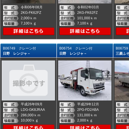
令和06年08月
令和02年03月
2KG-FK62FZ
2KG-FK62FZ
2,000ｋｍ
101,000ｋｍ
7,100ｋｇ
7,100ｋｇ
B06749 クレーン付
B06754 クレーン付
B067
日野 レンジャ－
日野 レンジャ－
三菱ふ
平成26年09月
平成29年12月
LDG-GK8JRAA
2PG-FD2ABA
286,000ｋｍ
131,000ｋｍ
10,000ｋｇ
2,000ｋｇ