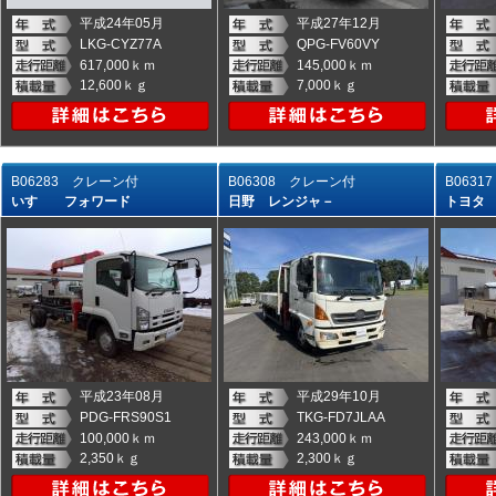
平成24年05月
平成27年12月
LKG-CYZ77A
QPG-FV60VY
617,000ｋｍ
145,000ｋｍ
12,600ｋｇ
7,000ｋｇ
B06283 クレーン付
B06308 クレーン付
B063
いすゞ フォワード
日野 レンジャ－
トヨタ
平成23年08月
平成29年10月
PDG-FRS90S1
TKG-FD7JLAA
100,000ｋｍ
243,000ｋｍ
2,350ｋｇ
2,300ｋｇ