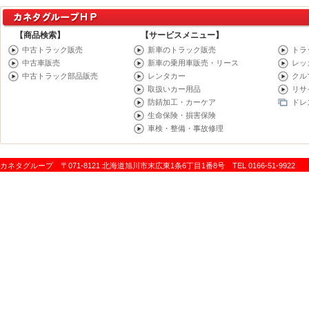
【商品検索】
【サービスメニュー】
中古トラック販売
新車のトラック販売
トラ
中古車販売
新車の乗用車販売・リース
レッ
中古トラック部品販売
レンタカー
クル
取扱いカー用品
リサ
防錆加工・カーケア
ドレ
生命保険・損害保険
車検・整備・事故修理
カネタグループ 〒071-8121 北海道旭川市末広東1条6丁目1番8号 TEL 0166-51-9922