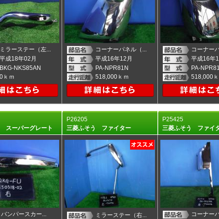
ミラーステー（左...
コーナーパネル（...
コーナーパ
平成18年02月
平成16年12月
平成16年1
BKG-NKS85AN
PA-NPR81N
PA-NPR8
0ｋｍ
518,000ｋｍ
518,000
P26205
P25425
う スーパーグレート
三菱ふそう ファイター
三菱ふそう ファ
バンパースカー...
コーナーパ
ミラーステー（右...