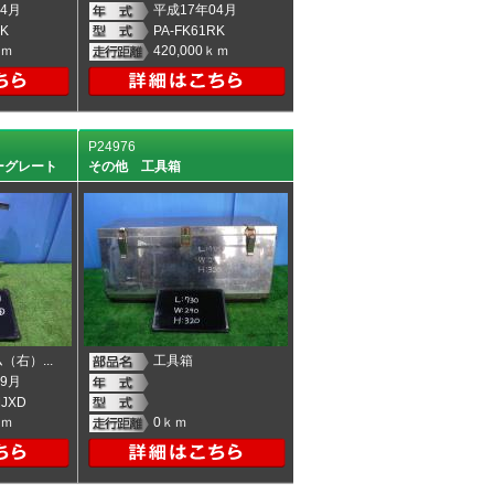
4月
平成17年04月
RK
PA-FK61RK
ｋｍ
420,000ｋｍ
P24976
ーグレート
その他 工具箱
（右）...
工具箱
9月
MJXD
ｋｍ
0ｋｍ