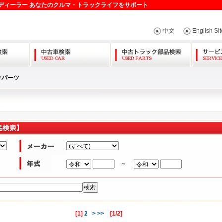
ディーラー あなたのクルマ・トラックライフをサポート
中文
English Sit
キパーツ
～
[
1
]
2
>
>>
[1/2]