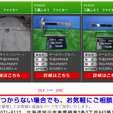
P24545
P24544
う ファイター
三菱ふそう ファイター
三菱ふそう ファ
サイドバンパー（...
テールランプカバ...
テールラン
平成24年04月
平成24年04月
平成24年0
TKG-FK65FY
TKG-FK65FY
TKG-FK6
413,000ｋｍ
413,000ｋｍ
413,000
[
1
]
2
>
>>
[1/2]