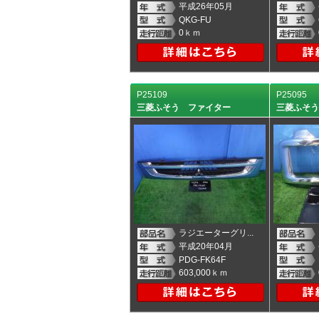
平成26年05月
QKG-FU
0ｋｍ
P25109
P25095
三菱ふそう ファイター
三菱ふそ
ラジエーターグリ...
平成20年04月
PDG-FK64F
603,000ｋｍ