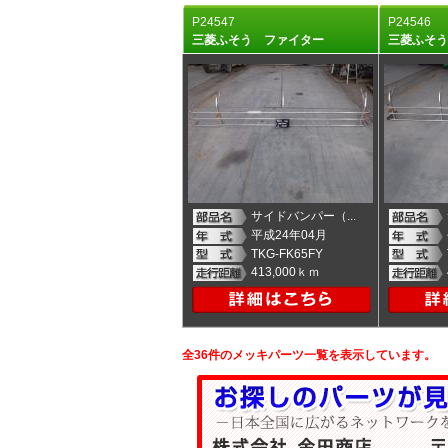
P24547
P24546
三菱ふそう ファイター
三菱ふそ
サイドバンパー（...
平成24年04月
TKG-FK65FY
413,000ｋｍ
全36件のメッキパーツ一覧を表示しています。