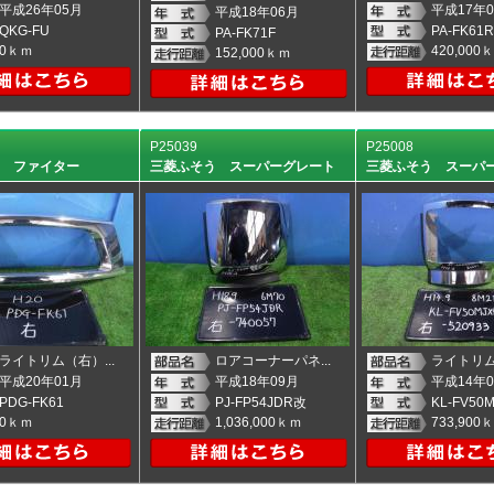
平成26年05月
平成17年0
平成18年06月
QKG-FU
PA-FK61
PA-FK71F
0ｋｍ
420,000
152,000ｋｍ
P25039
P25008
う ファイター
三菱ふそう スーパーグレート
三菱ふそう スーパ
ライトリム（右）...
ロアコーナーパネ...
ライトリム
平成20年01月
平成18年09月
平成14年0
PDG-FK61
PJ-FP54JDR改
KL-FV50
0ｋｍ
1,036,000ｋｍ
733,900