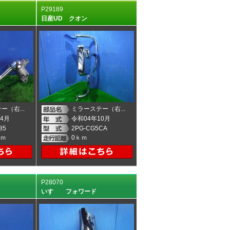
P29189
日産UD クオン
ー（右...
ミラーステー（右...
4月
令和04年10月
85
2PG-CG5CA
ｋｍ
0ｋｍ
P28070
いすゞ フォワード