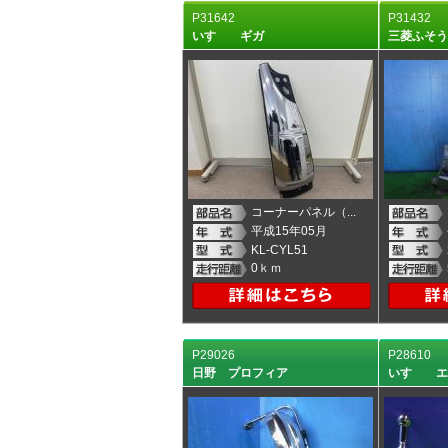
P31642
P31432
いすゞ ギガ
三菱ふそ
コーナーパネル（...
平成15年05月
KL-CYL51
0ｋｍ
P29026
P28610
日野 プロフィア
いすゞ 