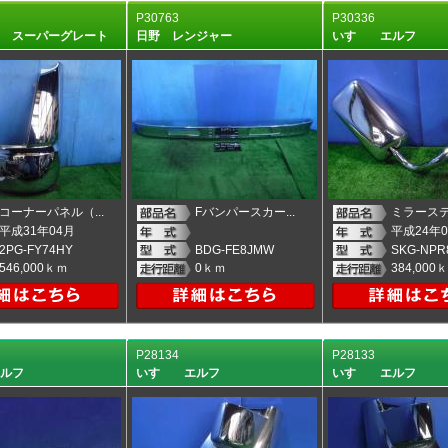
P30763
P30336
う スーパーグレート
日野 レンジャー
いすゞ エルフ
コーナーパネル（...
Fバンパースカー...
ミラーステ
平成31年04月
平成24年0
2PG-FY74HY
BDG-FE8JMW
SKG-NPR
546,000ｋｍ
0ｋｍ
384,000
P28134
P28133
エルフ
いすゞ エルフ
いすゞ エルフ