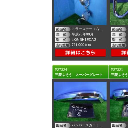
ミラーステー（右...
平成23年09月
LKG-SH1EDAG
711,000ｋｍ
P27324
P27321
三菱ふそう スーパーグレート
三菱ふそ
バンパースカート...