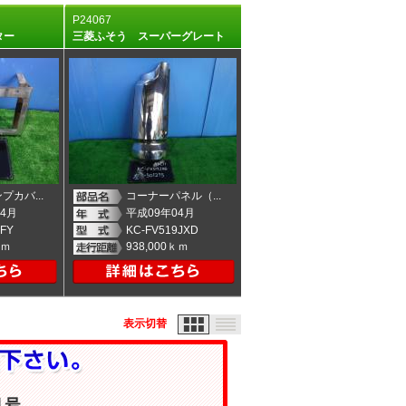
P24067
イター
三菱ふそう スーパーグレート
プカバ...
コーナーパネル（...
4月
平成09年04月
5FY
KC-FV519JXD
ｋｍ
938,000ｋｍ
表示切替