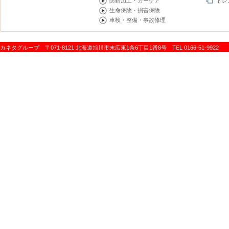
防錆加工・カーケア
ドレ
生命保険・損害保険
車検・整備・事故修理
カネタグループ 〒071-8121 北海道旭川市末広東1条6丁目1番8号 TEL 0166-51-9922