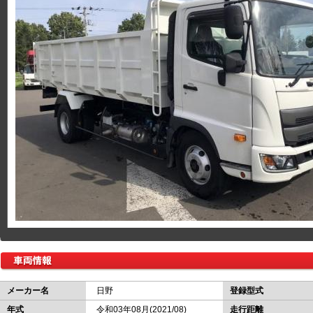
メーカー名
日野
登録型式
年式
令和03年08月(2021/08)
走行距離