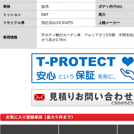
車検
抹消
ボディ内寸(m)
ミッション
6MT
馬力
リサイクル券
預託済み(10,910円)
上物メーカー
平ボディ幌付カーテン車 アルミアオリ5方開 中間支柱
車両情報
オリ高さ0.78ｍ