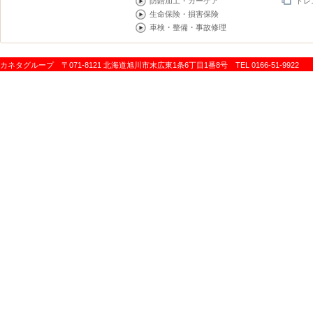
防錆加工・カーケア
ドレ
生命保険・損害保険
車検・整備・事故修理
カネタグループ 〒071-8121 北海道旭川市末広東1条6丁目1番8号 TEL 0166-51-9922