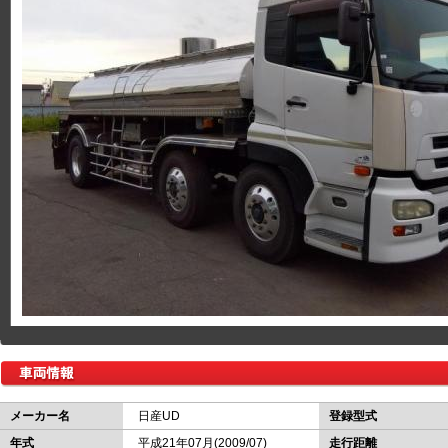
メーカー名
日産UD
登録型式
年式
平成21年07月(2009/07)
走行距離