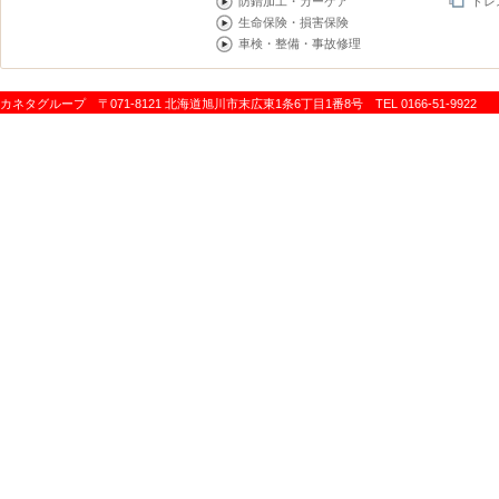
防錆加工・カーケア
ドレ
生命保険・損害保険
車検・整備・事故修理
カネタグループ 〒071-8121 北海道旭川市末広東1条6丁目1番8号 TEL 0166-51-9922