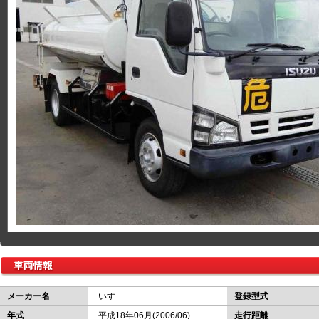
メーカー名
いすゞ
登録型式
年式
平成18年06月(2006/06)
走行距離