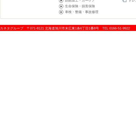
防錆加工・カーケア
ドレ
生命保険・損害保険
車検・整備・事故修理
カネタグループ 〒071-8121 北海道旭川市末広東1条6丁目1番8号 TEL 0166-51-9922