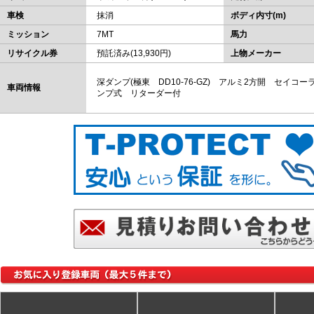
車検
抹消
ボディ内寸(m)
ミッション
7MT
馬力
リサイクル券
預託済み(13,930円)
上物メーカー
深ダンプ(極東 DD10-76-GZ) アルミ2方開 セイ
車両情報
ンプ式 リターダー付