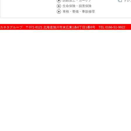
防錆加工・カーケア
ドレ
生命保険・損害保険
車検・整備・事故修理
カネタグループ 〒071-8121 北海道旭川市末広東1条6丁目1番8号 TEL 0166-51-9922