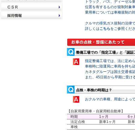
トラック、バス、ディーゼル
位置を有するものが規制対象
乗用車については車種規制の
クルマの排気ガス規制の法律
詳しくは
こちら
をご参照くだ
整備工場での「指定工場」と「認証
指定整備工場では、法に定め
車検時に陸運局に車両を持ち
カネタグループは国土交通省
また、45日前から早期に受け
点検・車検の時期は？
おクルマの車種、用途によっ
【自家用乗用車・自家用軽自動車】
時期
1ヶ月
6ヶ
法定点検
新車1ヶ月
新車
車検