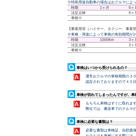
※特殊用途自動車の場合はおクルマによっ
時期
1ヶ月
6ヶ
法定点検
6ヶ
車検※
【事業用等（ハイヤー、タクシー、事業
※車種・用途によって車検の有効期間が1
時期
1000Km
3ヶ
法定点検
3ヶ
車検※
車検はいつから受けられるの？
通常おクルマの車検期限の３
認定されておりますので４５
車検が切れてしまったんですが、車
もちろん車検はすぐに取れま
弊社では、搬送車での
クルマ
車検に必要な書類は？
必要な書類は車検証、自賠責
おクルマを車検に出す際には