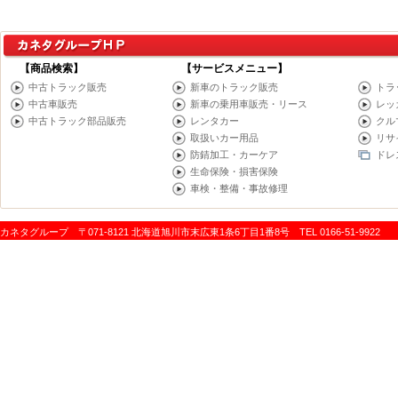
【商品検索】
【サービスメニュー】
中古トラック販売
新車のトラック販売
トラ
中古車販売
新車の乗用車販売・リース
レッ
中古トラック部品販売
レンタカー
クル
取扱いカー用品
リサ
防錆加工・カーケア
ドレ
生命保険・損害保険
車検・整備・事故修理
カネタグループ 〒071-8121 北海道旭川市末広東1条6丁目1番8号 TEL 0166-51-9922