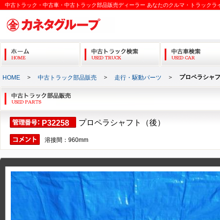
中古トラック・中古車・中古トラック部品販売ディーラー あなたのクルマ・トラックラ
＞
＞
＞
プロペラシャ
HOME
中古トラック部品販売
走行・駆動パーツ
プロペラシャフト（後）
P32258
溶接間：960mm