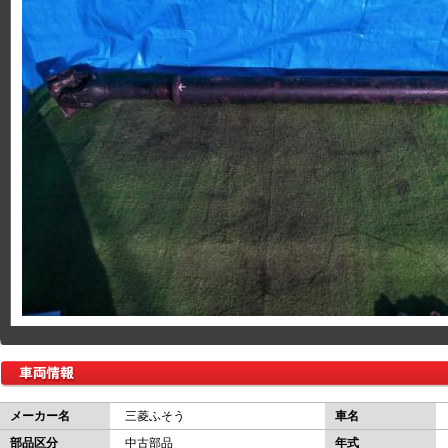
メーカー名
三菱ふそう
車名
部品区分
中古部品
年式