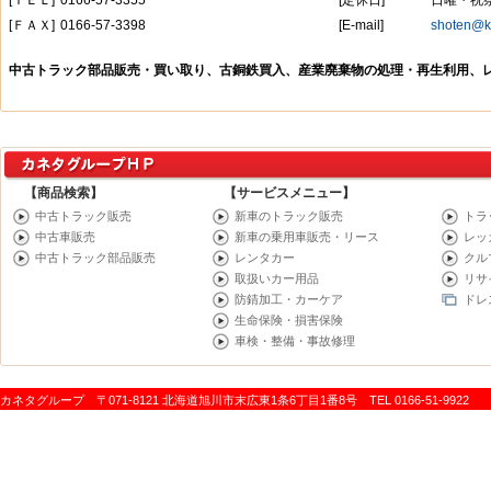
【商品検索】
【サービスメニュー】
中古トラック販売
新車のトラック販売
トラ
中古車販売
新車の乗用車販売・リース
レッ
中古トラック部品販売
レンタカー
クル
取扱いカー用品
リサ
防錆加工・カーケア
ドレ
生命保険・損害保険
車検・整備・事故修理
カネタグループ 〒071-8121 北海道旭川市末広東1条6丁目1番8号 TEL 0166-51-9922