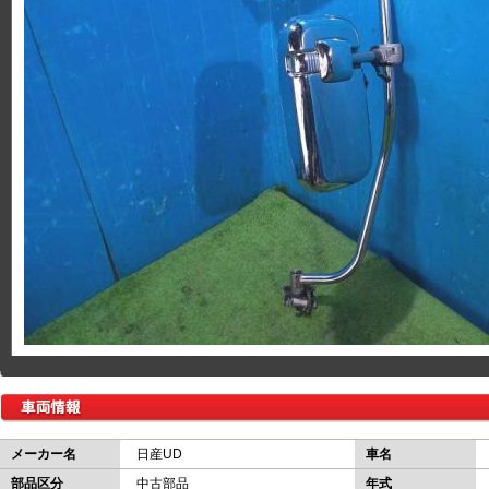
メーカー名
日産UD
車名
部品区分
中古部品
年式