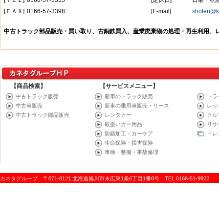
【商品検索】
【サービスメニュー】
中古トラック販売
新車のトラック販売
トラ
中古車販売
新車の乗用車販売・リース
レッ
中古トラック部品販売
レンタカー
クル
取扱いカー用品
リサ
防錆加工・カーケア
ドレ
生命保険・損害保険
車検・整備・事故修理
カネタグループ 〒071-8121 北海道旭川市末広東1条6丁目1番8号 TEL 0166-51-9922