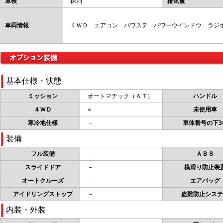
車検
抹消
排気量
車両情報
４ＷＤ エアコン パワステ パワーウインドウ ラジ
基本仕様・状態
ミッション
オートマチック（ＡＴ）
ハンドル
４ＷＤ
○
未使用車
寒冷地仕様
－
車体番号の下3
装備
フル装備
－
ＡＢＳ
スライドドア
－
横滑り防止装
オートクルーズ
－
エアバッグ
アイドリングストップ
－
盗難防止システ
内装・外装